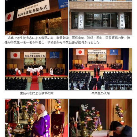
式典では生徒有志による散華の舞、献香献花、写経奉納、読経・回向、国歌斉唱の後、担
任が卒業生一名一名を呼名し、学校長から卒業証書が授与されました。
生徒有志による散華の舞
卒業生の入場