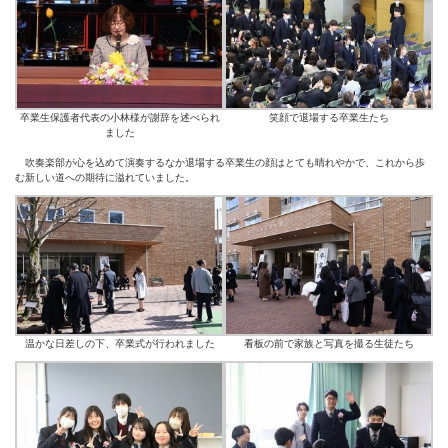
卒業生保護者代表の小林様が謝辞を述べられ
笑顔で退場する卒業生たち
ました
吹奏楽部が心を込めて演奏するなか退場する卒業生の顔はとても晴れやかで、これから歩
む新しい道への期待に溢れていました。
温かな日差しの下、卒業式が行われました
看板の前で家族と写真を撮る生徒たち