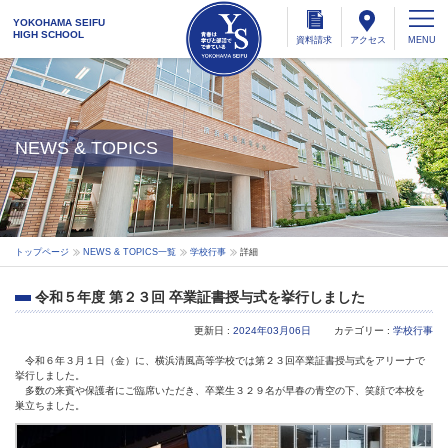
YOKOHAMA SEIFU
HIGH SCHOOL
資料
請求
アクセス
NEWS & TOPICS
トップページ
NEWS & TOPICS一覧
学校行事
詳細
令和５年度 第２３回 卒業証書授与式を挙行しました
更新日 :
2024年03月06日
カテゴリー :
学校行事
令和６年３月１日（金）に、横浜清風高等学校では第２３回卒業証書授与式をアリーナで
挙行しました。
多数の来賓や保護者にご臨席いただき、卒業生３２９名が早春の青空の下、笑顔で本校を
巣立ちました。