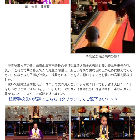
藤井義章 理事長
卒業記念写経奉納の様子
卒業証書授与の後、高野山真言宗管長の長谷部真道大僧正の告諭を藤井義章理事長が代
読、「これまで共に歩んできた先生に感謝し、新しい場所で更なる向上のために励んでくだ
さい。仏教が描く円満な社会人に成長されることを切に願います」とお祝いの言葉を賜りま
した。
続いて植野法稔学校長が「コロナで先の見えない不安が続く日々でも、皆さんは１日１日
をしっかりと過ごす努力をしていました。その努力は後輩たちに引き継がれ、本校の歴史に
繋がることでしょう」と式辞を述べました。
植野学校長の式辞はこちら（クリックしてご覧下さい）＞＞