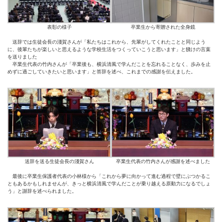
表彰の様子
卒業生から寄贈された全身鏡
送辞では生徒会長の淺賀さんが「私たちはこれから、先輩がしてくれたことと同じよう
に、後輩たちが楽しいと思えるような学校生活をつくっていこうと思います」と餞けの言葉
を送りました
卒業生代表の竹内さんが「卒業後も、横浜清風で学んだことを忘れることなく、歩みを止
めずに過ごしていきたいと思います」と答辞を述べ、これまでの感謝を伝えました。
送辞を送る生徒会長の淺賀さん
卒業生代表の竹内さんが感謝を述べました
最後に卒業生保護者代表の小林様から「これから夢に向かって進む過程で壁にぶつかるこ
ともあるかもしれませんが、きっと横浜清風で学んだことが乗り越える原動力になるでしょ
う」と謝辞を述べられました。