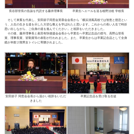
長谷部管長の告諭を代読する藤井理事長
卒業生へエールを送る植野法稔 学校長
そして来賓を代表し、安田節子同窓会芙蓉会会長から「横浜清風高校では智恵と慈悲とい
う、人生の生きる道を示した大切な教えを学ばれたと思います。これからの長い人生で時折
思い出しながら、ご自身の道を進んでください」と祝辞をいただきました。
その後、藤井理事長と眞田有快後援会会長から卒業生へ卒業記念品の授与、高野山管長
賞、理事長賞、皆勤賞等の表彰が行われました。また、卒業生からは卒業記念品として全身
鏡が本館２階男女トイレに寄贈されました。
安田節子 同窓会会長から温かい祝辞をいただ
卒業記念品を受け取る生徒
きました