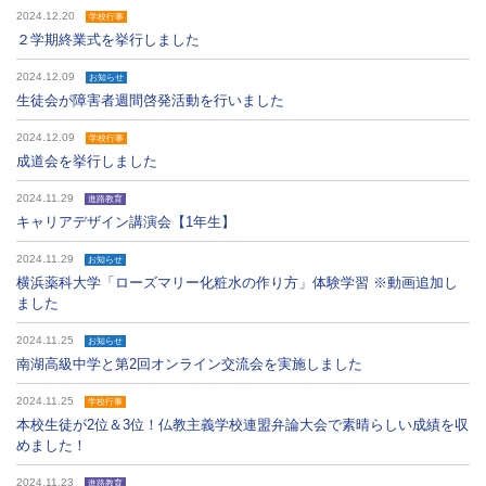
2024.12.20
学校行事
２学期終業式を挙行しました
2024.12.09
お知らせ
生徒会が障害者週間啓発活動を行いました
2024.12.09
学校行事
成道会を挙行しました
2024.11.29
進路教育
キャリアデザイン講演会【1年生】
2024.11.29
お知らせ
横浜薬科大学「ローズマリー化粧水の作り方」体験学習 ※動画追加し
ました
2024.11.25
お知らせ
南湖高級中学と第2回オンライン交流会を実施しました
2024.11.25
学校行事
本校生徒が2位＆3位！仏教主義学校連盟弁論大会で素晴らしい成績を収
めました！
2024.11.23
進路教育