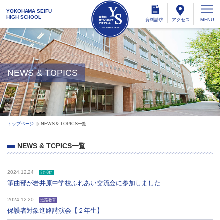
YOKOHAMA SEIFU
HIGH SCHOOL
資料
請求
アクセス
NEWS & TOPICS
トップページ
NEWS & TOPICS一覧
NEWS & TOPICS一覧
2024.12.24
部活動
箏曲部が岩井原中学校ふれあい交流会に参加しました
2024.12.20
進路教育
保護者対象進路講演会【２年生】