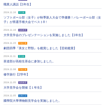
職業人講話【1年生】
2024.11.16
部活動
ソフトボール部（女子）が秋季新人大会で準優勝！バレーボール部（女
子）が県選手権大会でベスト8！
2024.11.16
進路教育
大学見学会のプレゼンテーションを実施しました【1年生】
2024.11.15
学校行事
劇団四季『美女と野獣』を鑑賞しました【芸術鑑賞】
2024.11.11
部活動
茶道部が高校生茶会に参加しました。
2024.11.08
学校行事
修学旅行【2学年】
2024.11.05
進路教育
大学見学会を開催【１年生】
2024.11.05
お知らせ
國學院大學博物館見学会を実施しました。