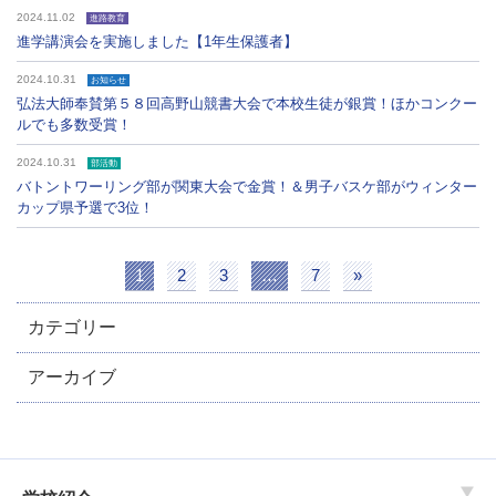
2024.11.02
進路教育
進学講演会を実施しました【1年生保護者】
2024.10.31
お知らせ
弘法大師奉賛第５８回高野山競書大会で本校生徒が銀賞！ほかコンクー
ルでも多数受賞！
2024.10.31
部活動
バトントワーリング部が関東大会で金賞！＆男子バスケ部がウィンター
カップ県予選で3位！
1
2
3
…
7
»
カテゴリー
アーカイブ