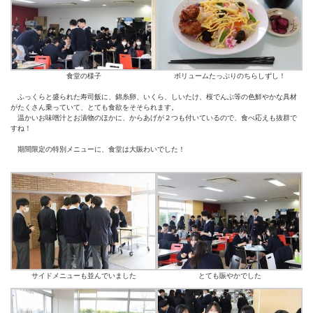
食堂の様子
ボリュームたっぷりのちらしずし！
ふっくらと盛られた寿司飯に、錦糸卵、いくら、しいたけ、桜でんぶ等の色鮮やかな具材
がたくさん乗っていて、とても食欲をそそられます。
温かいお味噌汁とお漬物のほかに、からあげが２つも付いているので、食べ応えも抜群で
すね！
期間限定の特別メニューに、食堂は大賑わいでした！
サイドメニューも並んでいました
とても賑やかでした