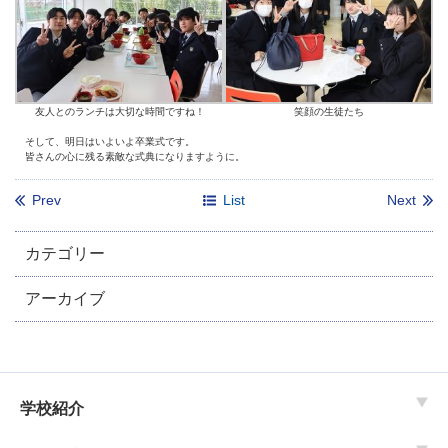
友人とのランチは大切な時間ですね！
笑顔の生徒たち
そして、明日はいよいよ卒業式です。
皆さんの心に残る素敵な式典になりますように。
Prev
List
Next
カテゴリー
アーカイブ
学校紹介