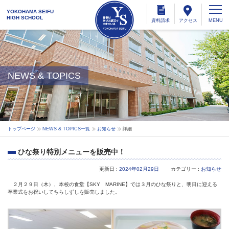
YOKOHAMA SEIFU
HIGH SCHOOL
資料
請求
アクセス
NEWS & TOPICS
トップページ
NEWS & TOPICS一覧
お知らせ
詳細
ひな祭り特別メニューを販売中！
更新日 :
2024年02月29日
カテゴリー :
お知らせ
２月２９日（木）、本校の食堂【SKY MARINE】では３月のひな祭りと、明日に迎える
卒業式をお祝いしてちらしずしを販売しました。