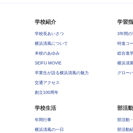
学校紹介
学習
学校長あいさつ
3年間の
横浜清風について
特進コ
本校のあゆみ
総合進
SEIFU MOVIE
横浜清
卒業生が語る横浜清風の魅力
グロー
交通アクセス
創立100周年
学校生活
部活
年間行事
部活動
横浜清風の一日
部活動