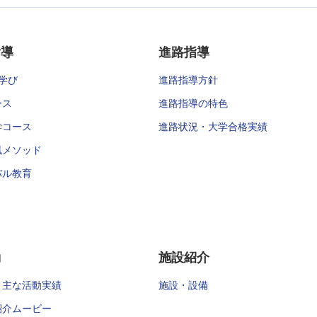
指導
進路指導
学び
進路指導方針
ース
進路指導の特色
学コース
進路状況・大学合格実績
風メソッド
バル教育
動
施設紹介
・主な活動実績
施設・設備
紹介ムービー