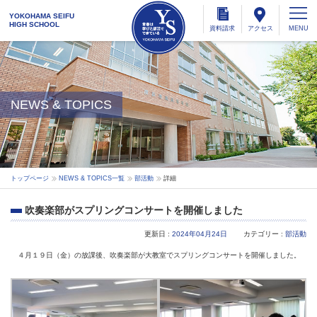
YOKOHAMA SEIFU
HIGH SCHOOL
資料
請求
アクセス
NEWS & TOPICS
トップページ
NEWS & TOPICS一覧
部活動
詳細
吹奏楽部がスプリングコンサートを開催しました
更新日 :
2024年04月24日
カテゴリー :
部活動
４月１９日（金）の放課後、吹奏楽部が大教室でスプリングコンサートを開催しました。