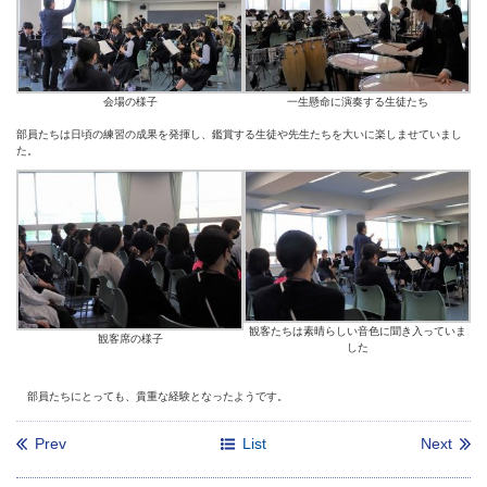
会場の様子
一生懸命に演奏する生徒たち
部員たちは日頃の練習の成果を発揮し、鑑賞する生徒や先生たちを大いに楽しませていまし
た。
観客たちは素晴らしい音色に聞き入っていま
観客席の様子
した
部員たちにとっても、貴重な経験となったようです。
Prev
List
Next