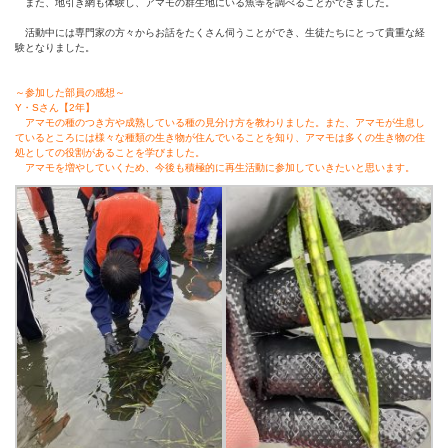
また、地引き網も体験し、アマモの群生地にいる魚等を調べることができました。
活動中には専門家の方々からお話をたくさん伺うことができ、生徒たちにとって貴重な経
験となりました。
～参加した部員の感想～
Y・Sさん【2年】
アマモの種のつき方や成熟している種の見分け方を教わりました。
また、アマモが生息し
ているところには様々な種類の生き物が住んでいることを知り、アマモは多くの生き物の住
処としての役割があることを学びました。
アマモを増やしていくため、今後も積極的に再生活動に参加していきたいと思います。