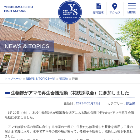
YOKOHAMA SEIFU
HIGH SCHOOL
資料
請求
アクセス
NEWS & TOPICS
トップページ
NEWS & TOPICS一覧
部活動
詳細
生物部がアマモ再生会議活動（花枝採取会）に参加しました
更新日 :
2023年05月31日
カテゴリー :
部活動
5月20日（土）、本校生物部9名が横浜市金沢区にある海の公園で行われたアマモ再生会議
活動に参加しました。
アマモは砂や泥の海底に自生する海藻の一種で、生徒たちは準備した長靴を着用して膝の
深さまで海に入り、水中でアマモの花や種が実っている様子を観察し、成長した種を収集し
ました。