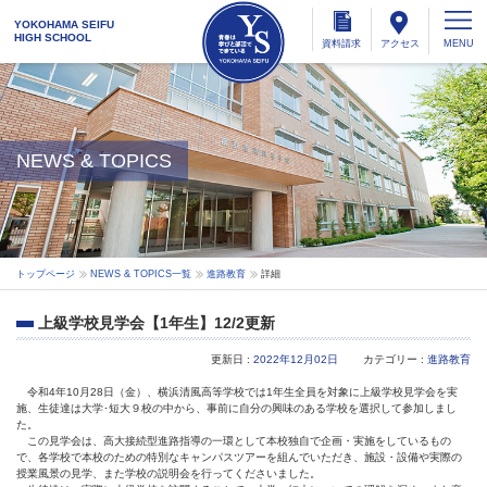
YOKOHAMA SEIFU
HIGH SCHOOL
資料
請求
アクセス
NEWS & TOPICS
トップページ
NEWS & TOPICS一覧
進路教育
詳細
上級学校見学会【1年生】12/2更新
更新日 :
2022年12月02日
カテゴリー :
進路教育
令和4年10月28日（金）、横浜清風高等学校では1年生全員を対象に上級学校見学会を実
施、生徒達は大学･短大９校の中から、事前に自分の興味のある学校を選択して参加しまし
た。
この見学会は、高大接続型進路指導の一環として本校独自で企画・実施をしているもの
で、各学校で本校のための特別なキャンパスツアーを組んでいただき、施設・設備や実際の
授業風景の見学、また学校の説明会を行ってくださいました。