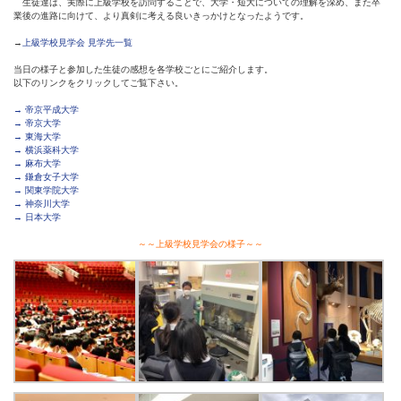
生徒達は、実際に上級学校を訪問することで、大学・短大についての理解を深め、また卒
業後の進路に向けて、より真剣に考える良いきっかけとなったようです。
→
上級学校見学会 見学先一覧
当日の様子と参加した生徒の感想を各学校ごとにご紹介します。
以下のリンクをクリックしてご覧下さい。
→ 帝京平成大学
→ 帝京大学
→ 東海大学
→ 横浜薬科大学
→ 麻布大学
→ 鎌倉女子大学
→ 関東学院大学
→ 神奈川大学
→ 日本大学
～～上級学校見学会の様子～～