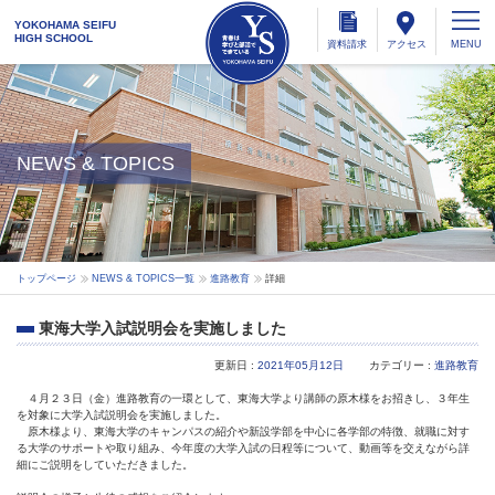
YOKOHAMA SEIFU
HIGH SCHOOL
資料
請求
アクセス
NEWS & TOPICS
トップページ
NEWS & TOPICS一覧
進路教育
詳細
東海大学入試説明会を実施しました
更新日 :
2021年05月12日
カテゴリー :
進路教育
４月２３日（金）進路教育の一環として、東海大学より講師の原木様をお招きし、３年生
を対象に大学入試説明会を実施しました。
原木様より、東海大学のキャンパスの紹介や新設学部を中心に各学部の特徴、就職に対す
る大学のサポートや取り組み、今年度の大学入試の日程等について、動画等を交えながら詳
細にご説明をしていただきました。