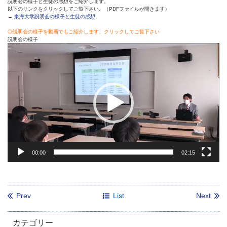
説明会の様子と生徒の感想をご紹介します。
以下のリンクをクリックしてご覧下さい。（PDFファイルが開きます）
→
東海大学説明会の様子と生徒の感想
◎説明会の様子を動画でもご紹介します、クリックしてご覧下さい
説明会の様子
動
画
プ
レ
ー
ヤ
ー
00:00
02:15
Prev
List
Next
カテゴリー