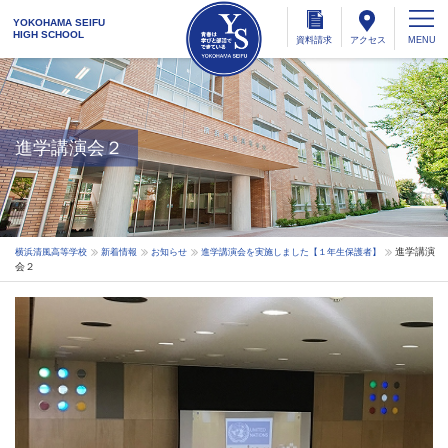
YOKOHAMA SEIFU
HIGH SCHOOL
資料
請求
アクセス
進学講演会２
進学講演
横浜清風高等学校
新着情報
お知らせ
進学講演会を実施しました【１年生保護者】
会２