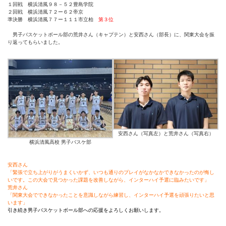
１回戦 横浜清風９８－５２豊島学院
２回戦 横浜清風７２ー６２帝京
準決勝 横浜清風７７ー１１１市立柏
第３位
男子バスケットボール部の荒井さん（キャプテン）と安西さん（部長）に、関東大会を振
り返ってもらいました。
安西さん（写真左）と荒井さん（写真右）
横浜清風高校 男子バスケ部
安西さん
「緊張で立ち上がりがうまくいかず、いつも通りのプレイがなかなかできなかったのが悔し
いです。この大会で見つかった課題を改善しながら、インターハイ予選に臨みたいです」
荒井さん
「関東大会でできなかったことを意識しながら練習し、インターハイ予選を頑張りたいと思
います」
引き続き男子バスケットボール部への応援をよろしくお願いします。