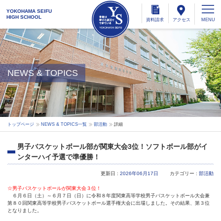
YOKOHAMA SEIFU
HIGH SCHOOL
資料
請求
アクセス
NEWS & TOPICS
トップページ
NEWS & TOPICS一覧
部活動
詳細
男子バスケットボール部が関東大会3位！ソフトボール部がイ
ンターハイ予選で準優勝！
更新日 :
2026年06月17日
カテゴリー :
部活動
☆男子バスケットボールが関東大会３位！
６月６日（土）～６月７日（日）に令和８年度関東高等学校男子バスケットボール大会兼
第８０回関東高等学校男子バスケットボール選手権大会に出場しました。その結果、第３位
となりました。