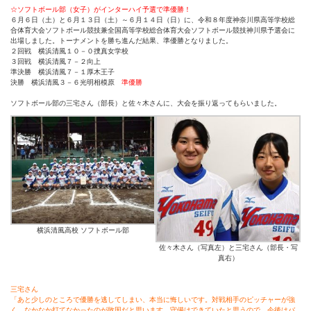
☆ソフトボール部（女子）がインターハイ予選で準優勝！
６月６日（土）と６月１３日（土）～６月１４日（日）に、令和８年度神奈川県高等学校総
合体育大会ソフトボール競技兼全国高等学校総合体育大会ソフトボール競技神川県予選会に
出場しました。トーナメントを勝ち進んだ結果、準優勝となりました。
２回戦 横浜清風１０－０捜真女学校
３回戦 横浜清風７－２向上
準決勝 横浜清風７－１厚木王子
決勝 横浜清風３－６光明相模原
準優勝
ソフトボール部の三宅さん（部長）と佐々木さんに、大会を振り返ってもらいました。
横浜清風高校 ソフトボール部
佐々木さん（写真左）と三宅さん（部長・写
真右）
三宅さん
「あと少しのところで優勝を逃してしまい、本当に悔しいです。対戦相手のピッチャーが強
く、なかなか打てなかったのが敗因だと思います。守備はできていたと思うので、今後はバ