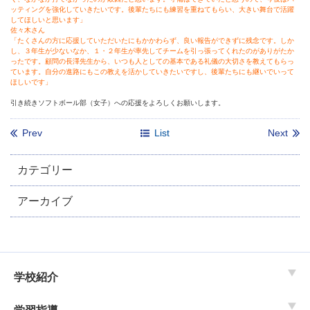
ッティングを強化していきたいです。後輩たちにも練習を重ねてもらい、大きい舞台で活躍
してほしいと思います」
佐々木さん
「たくさんの方に応援していただいたにもかかわらず、良い報告ができずに残念です。しか
し、３年生が少ないなか、１・２年生が率先してチームを引っ張ってくれたのがありがたか
ったです。顧問の長澤先生から、いつも人としての基本である礼儀の大切さを教えてもらっ
ています。自分の進路にもこの教えを活かしていきたいですし、後輩たちにも継いでいって
ほしいです」
引き続きソフトボール部（女子）への応援をよろしくお願いします。
Prev
List
Next
カテゴリー
アーカイブ
学校紹介