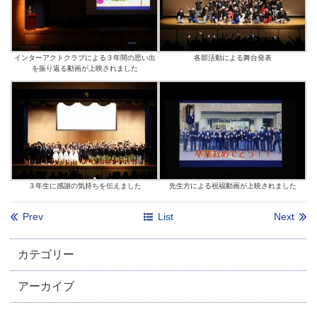
インターアクトクラブによる３年間の思い出
各部活動による舞台発表
を振り返る動画が上映されました
３年生に感謝の気持ちを伝えました
先生方による祝福動画が上映されました
Prev
List
Next
カテゴリー
アーカイブ