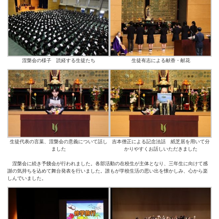
涅槃会の様子 読経する生徒たち
生徒有志による献香・献花
生徒代表の言葉、涅槃会の意義について話し
吉本僧正による記念法話 紙芝居を用いて分
ました
かりやすくお話しいただきました
涅槃会に続き予餞会が行われました。各部活動の在校生が主体となり、三年生に向けて感
謝の気持ちを込めて舞台発表を行いました。誰もが学校生活の思い出を懐かしみ、心から楽
しんでいました。