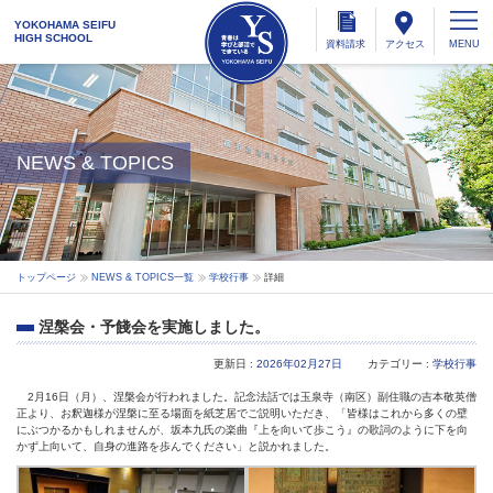
YOKOHAMA SEIFU
HIGH SCHOOL
資料
請求
アクセス
NEWS & TOPICS
トップページ
NEWS & TOPICS一覧
学校行事
詳細
涅槃会・予餞会を実施しました。
更新日 :
2026年02月27日
カテゴリー :
学校行事
2月16日（月）、涅槃会が行われました。記念法話では玉泉寺（南区）副住職の吉本敬英僧
正より、お釈迦様が涅槃に至る場面を紙芝居でご説明いただき、「皆様はこれから多くの壁
にぶつかるかもしれませんが、坂本九氏の楽曲『上を向いて歩こう』の歌詞のように下を向
かず上向いて、自身の進路を歩んでください」と説かれました。