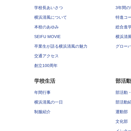
学校長あいさつ
3年間の
横浜清風について
特進コ
本校のあゆみ
総合進
SEIFU MOVIE
横浜清
卒業生が語る横浜清風の魅力
グロー
交通アクセス
創立100周年
学校生活
部活
年間行事
部活動
横浜清風の一日
部活動
制服紹介
運動部
文化部