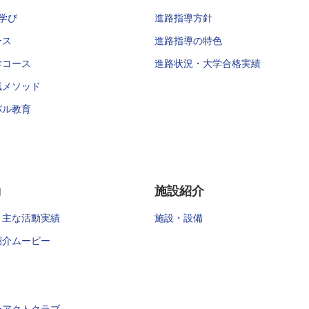
学び
進路指導方針
ース
進路指導の特色
学コース
進路状況・大学合格実績
風メソッド
バル教育
動
施設紹介
・主な活動実績
施設・設備
紹介ムービー