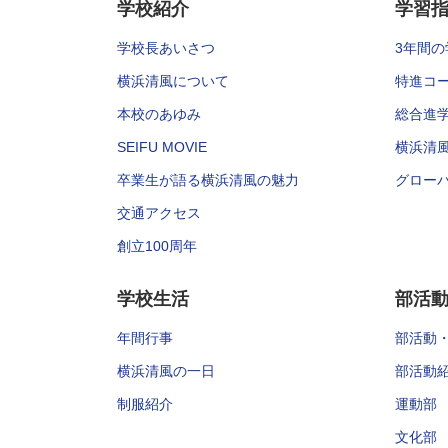
学校紹介
学習
学校長あいさつ
3年間の
横浜清風について
特進コ
本校のあゆみ
総合進
SEIFU MOVIE
横浜清
卒業生が語る横浜清風の魅力
グロー
交通アクセス
創立100周年
学校生活
部活
年間行事
部活動
横浜清風の一日
部活動
制服紹介
運動部
文化部