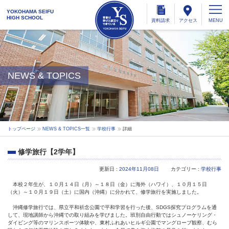
YOKOHAMA SEIFU
HIGH SCHOOL
資料
請求
アクセス
NEWS & TOPICS
トップページ
NEWS & TOPICS一覧
学校行事
詳細
修学旅行【2学年】
更新日 :
2024年11月08日
カテゴリー :
学校行事
本校２年生が、１０月１４日（月）～１８日（金）に海外（ハワイ）、１０月１５日
（火）～１０月１９日（土）に国内（沖縄）に分かれて、修学旅行を実施しました。
沖縄修学旅行では、県立平和祈念公園で平和学習を行った後、SDGS探究プログラムを通
して、現地講師から沖縄での取り組みを学びました。班別自由行動ではシュノーケリング・
ダイビング等のマリンスポーツ体験や、東村ふれあいヒルギ公園でマングローブ観察、むら