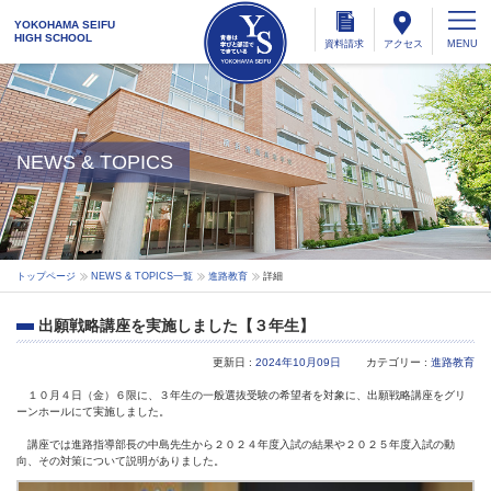
YOKOHAMA SEIFU
HIGH SCHOOL
資料
請求
アクセス
NEWS & TOPICS
トップページ
NEWS & TOPICS一覧
進路教育
詳細
出願戦略講座を実施しました【３年生】
更新日 :
2024年10月09日
カテゴリー :
進路教育
１０月４日（金）６限に、３年生の一般選抜受験の希望者を対象に、出願戦略講座をグリ
ーンホールにて実施しました。
講座では進路指導部長の中島先生から２０２４年度入試の結果や２０２５年度入試の動
向、その対策について説明がありました。