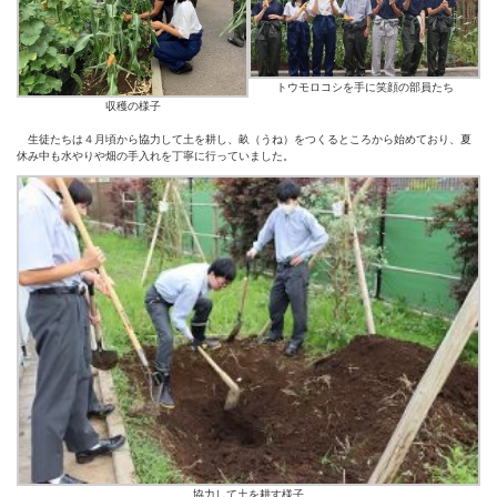
トウモロコシを手に笑顔の部員たち
収穫の様子
生徒たちは４月頃から協力して土を耕し、畝（うね）をつくるところから始めており、夏
休み中も水やりや畑の手入れを丁寧に行っていました。
協力して土を耕す様子