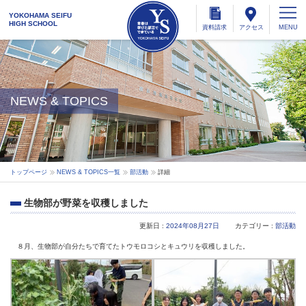
YOKOHAMA SEIFU
HIGH SCHOOL
資料
請求
アクセス
NEWS & TOPICS
トップページ
NEWS & TOPICS一覧
部活動
詳細
生物部が野菜を収穫しました
更新日 :
2024年08月27日
カテゴリー :
部活動
８月、生物部が自分たちで育てたトウモロコシとキュウリを収穫しました。