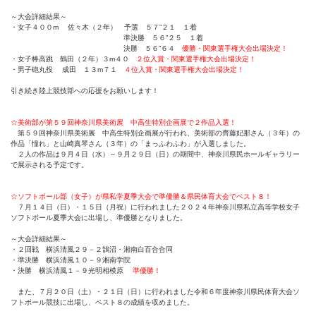
～大会詳細結果～
・女子４００m 佐々木（２年） 予選 ５７”２１ １着
準決勝 ５６”２５ １着
決勝 ５６”６４
優勝・関東選手権大会出場決定！
・女子棒高跳 鶴田（２年）３m４０
２位入賞・関東選手権大会出場決定！
・男子砲丸投 成田 １３m７１
４位入賞・関東選手権大会出場決定！
引き続き陸上競技部への応援をお願いします！
☆美術部が第５９回神奈川県美術展 中高生特別企画展で２作品入選！
第５９回神奈川県美術展 中高生特別企画展が行われ、美術部の齊藤妃那さん（３年）の
作品「憧れ」と山崎真琴さん（３年）の「まっふわふわ」が入選しました。
２人の作品は９月４日（水）～９月２９日（日）の期間中、神奈川県民ホールギャラリー
で展示される予定です。
☆ソフトボール部（女子）が県私学夏季大会で準優勝＆県民体育大会でベスト８！
７月１４日（日）・１５日（月祝）に行われました２０２４年神奈川県私立高等学校女子
ソフトボール夏季大会に出場し、準優勝となりました。
～大会詳細結果～
・２回戦 横浜清風２９－２鵠沼・湘南白百合合同
・準決勝 横浜清風１０－９湘南学院
・決勝 横浜清風１－９光明相模原
準優勝！
また、７月２０日（土）・２１日（日）に行われました令和６年度神奈川県民体育大会ソ
フトボール競技に出場し、ベスト８の成績を収めました。