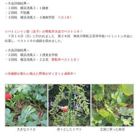
～大会詳細結果～
・１回戦 横浜清風３－１鎌倉
・２回戦 不戦勝
・３回戦 横浜清風２－３湘南学院
ベスト8！
☆バトミントン部（女子）が県私学大会でベスト１６！
７月１４日（日）に行われました 第２８回 神奈川県私立高等学校バドミントン大会に
出場し、ベスト１６の成績を収めました。
～大会詳細結果～
・２回戦 横浜清風２－１捜真女学校
・３回戦 横浜清風０－２立花
県私学ベスト１６！
☆生物部が新たに植えた野菜がすくすくと成長中！
大きなスイカ
赤々としたトマト
立派に実った枝豆