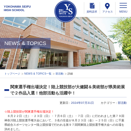
YOKOHAMA SEIFU
HIGH SCHOOL
資料
請求
アクセス
NEWS & TOPICS
トップページ
NEWS & TOPICS一覧
部活動
詳細
関東選手権出場決定！陸上競技部が大健闘＆美術部が県美術展
で２作品入選！他部活動も活躍中！
更新日 :
2024年07月31日
カテゴリー :
部活動
☆陸上競技部が関東選手権出場決定！
６月２２日（土）・２３日（日）・７月６日（土）・７日（日）に行われました第７９回
神奈川陸上競技選手権大会において、３名の生徒が８月２３日（金）～２５日（日）に千葉
県総合スポーツセンター陸上競技場で行われる第９７回関東陸上競技選手権大会への出場を
決めました。