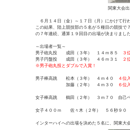
関東大会出
６月１４日（金）～１７日（月）にかけて行わ
この結果、陸上競技部の５名が５種目の競技で
の７年連続、通算１９回目の出場が決まりまし
～出場者一覧～
男子砲丸投 成田（３年） １４ｍ８５
３
男子円盤投 成田（３年） ４６ｍ３１
２
※男子砲丸投とダブルで入賞！
男子棒高跳 松本（３年） ４ｍ４０
４位
加藤（２年） ４ｍ３０
６位
女子棒高跳 鶴田（２年） ３ｍ７０ 自己
女子４００ｍ 佐々木（２年） ５６秒９
インターハイへの出場を決めた５名に、関東大