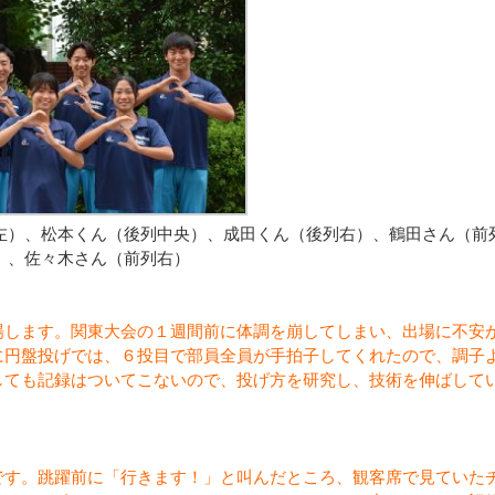
左）、松本くん（後列中央）、成田くん（後列右）、鶴田さん（前
）、佐々木さん（前列右）
場します。関東大会の１週間前に体調を崩してしまい、出場に不安
に円盤投げでは、６投目で部員全員が手拍子してくれたので、調子
しても記録はついてこないので、投げ方を研究し、技術を伸ばして
です。跳躍前に「行きます！」と叫んだところ、観客席で見ていた