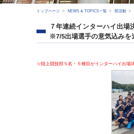
トップページ
NEWS & TOPICS一覧
部活動
７年連続インターハイ出場
※7/5出場選手の意気込みを
☆陸上競技部５名・５
種目がインターハ
イ出場