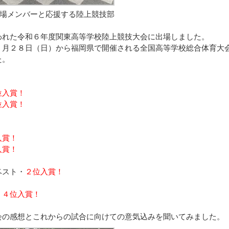
場メンバーと応援する陸上競技部
れた令和６年度関東高等学校陸上競技大会に出場しました。
７月２８日（日）から福岡県で開催される全国高等学校総合体育大
た。
位入賞！
位入賞！
入
賞！
入賞！
ベスト・
２位入賞！
０
４位入賞！
会の感想とこれからの試合に向けての意気込みを聞いてみました。