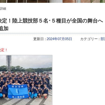
詳細
決定！陸上競技部５名･５種目が全国の舞台へ
追加
更新日 :
2024年07月05日
カテゴリー :
部
決定！