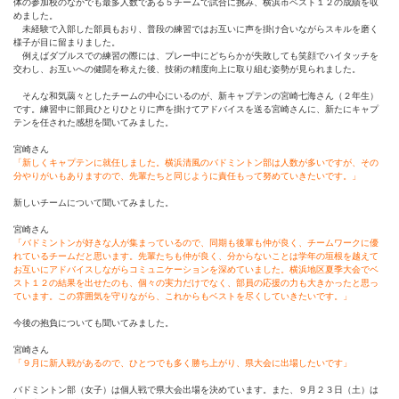
体の参加校のなかでも最多人数である５チームで試合に挑み、横浜市ベスト１２の成績を収
めました。
未経験で入部した部員もおり、普段の練習ではお互いに声を掛け合いながらスキルを磨く
様子が目に留まりました。
例えばダブルスでの練習の際には、プレー中にどちらかが失敗しても笑顔でハイタッチを
交わし、お互いへの健闘を称えた後、技術の精度向上に取り組む姿勢が見られました。
そんな和気藹々としたチームの中心にいるのが、新キャプテンの宮崎七海さん（２年生）
です。練習中に部員ひとりひとりに声を掛けてアドバイスを送る宮崎さんに、新たにキャプ
テンを任された感想を聞いてみました。
宮崎さん
「新しくキャプテンに就任しました。横浜清風のバドミントン部は人数が多いですが、その
分やりがいもありますので、先輩たちと同じように責任もって努めていきたいです。」
新しいチームについて聞いてみました。
宮崎さん
「バドミントンが好きな人が集まっているので、同期も後輩も仲が良く、チームワークに優
れているチームだと思います。先輩たちも仲が良く、分からないことは学年の垣根を越えて
お互いにアドバイスしながらコミュニケーションを深めていました。横浜地区夏季大会でベ
スト１２の結果を出せたのも、個々の実力だけでなく、部員の応援の力も大きかったと思っ
ています。この雰囲気を守りながら、これからもベストを尽くしていきたいです。」
今後の抱負についても聞いてみました。
宮崎さん
「９月に新人戦があるので、ひとつでも多く勝ち上がり、県大会に出場したいです」
バドミントン部（女子）は個人戦で県大会出場を決めています。また、９月２３日（土）は