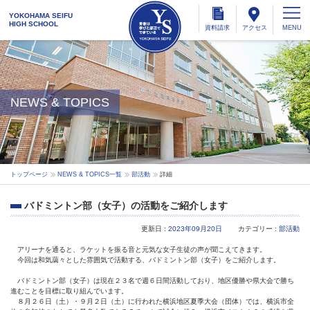
YOKOHAMA SEIFU
HIGH SCHOOL
資料
請求
アクセス
NEWS & TOPICS
トップページ
NEWS & TOPICS一覧
部活動
詳細
バドミントン部（女子）の活動をご紹介します
更新日 :
2023年09月20日
カテゴリー :
部活動
アリーナを通ると、ラケットを振る音と元気な女子生徒の声が聞こえてきます。
今回は和気藹々とした雰囲気で活動する、バドミントン部（女子）をご紹介します。
バドミントン部（女子）は現在２３名で週６日間活動しており、地区優勝や県大会で勝ち
進むことを目標に取り組んでいます。
８月２６日（土）・９月２日（土）に行われた横浜地区夏季大会（団体）では、横浜市全