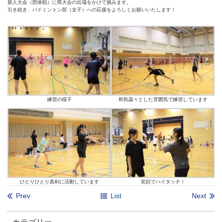
新人大会（団体戦）に県大会の出場をかけて挑みます。
引き続き、バドミントン部（女子）への応援をよろしくお願いいたします！
練習の様子
和気藹々とした雰囲気で練習しています
ひとりひとり真剣に活動しています
笑顔でハイタッチ！
Prev
List
Next