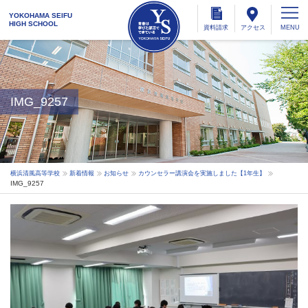
YOKOHAMA SEIFU
HIGH SCHOOL
資料
請求
アクセス
IMG_9257
横浜清風高等学校
新着情報
お知らせ
カウンセラー講演会を実施しました【1年生】
IMG_9257