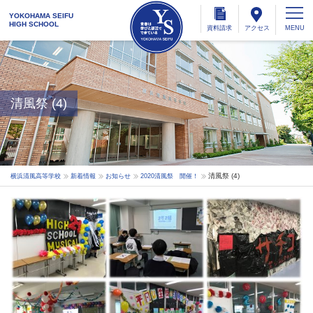
YOKOHAMA SEIFU
HIGH SCHOOL
資料
請求
アクセス
清風祭 (4)
清風祭 (4)
横浜清風高等学校
新着情報
お知らせ
2020清風祭 開催！