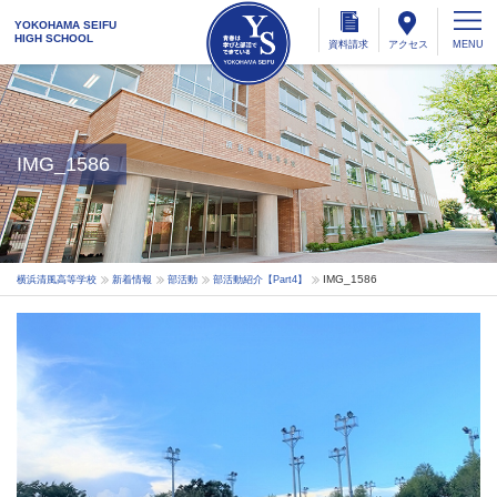
YOKOHAMA SEIFU
HIGH SCHOOL
資料
請求
アクセス
IMG_1586
IMG_1586
横浜清風高等学校
新着情報
部活動
部活動紹介【Part4】