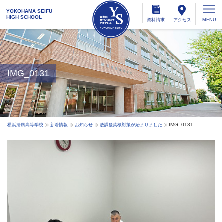
YOKOHAMA SEIFU
HIGH SCHOOL
資料
請求
アクセス
IMG_0131
IMG_0131
横浜清風高等学校
新着情報
お知らせ
放課後英検対策が始まりました