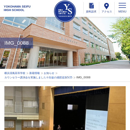
YOKOHAMA SEIFU
HIGH SCHOOL
資料
請求
アクセス
IMG_0088
横浜清風高等学校
新着情報
お知らせ
IMG_0088
カウンセラー講演会を実施しました※生徒の感想追加5/25