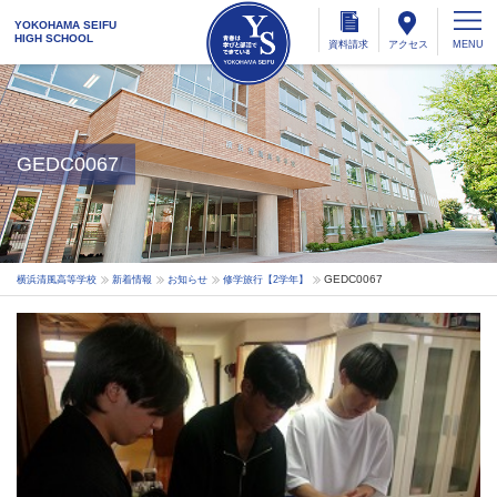
YOKOHAMA SEIFU
HIGH SCHOOL
資料
請求
アクセス
GEDC0067
GEDC0067
横浜清風高等学校
新着情報
お知らせ
修学旅行【2学年】