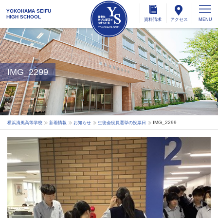
YOKOHAMA SEIFU
HIGH SCHOOL
資料
請求
アクセス
IMG_2299
IMG_2299
横浜清風高等学校
新着情報
お知らせ
生徒会役員選挙の投票日