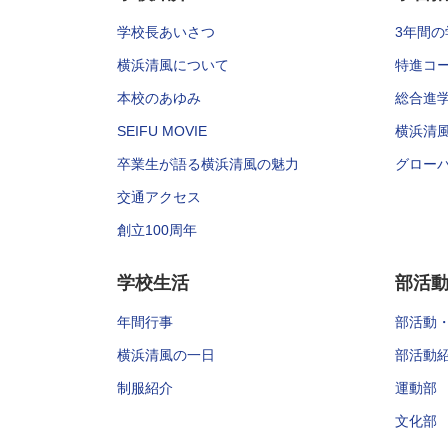
学校長あいさつ
3年間の
横浜清風について
特進コ
本校のあゆみ
総合進
SEIFU MOVIE
横浜清
卒業生が語る横浜清風の魅力
グロー
交通アクセス
創立100周年
学校生活
部活
年間行事
部活動
横浜清風の一日
部活動
制服紹介
運動部
文化部