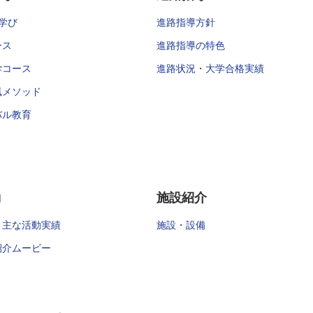
学び
進路指導方針
ース
進路指導の特色
学コース
進路状況・大学合格実績
風メソッド
バル教育
動
施設紹介
・主な活動実績
施設・設備
紹介ムービー