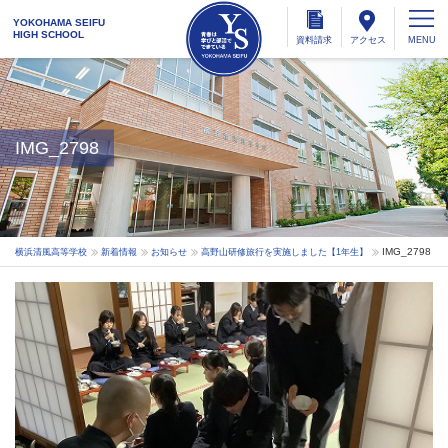
YOKOHAMA SEIFU
HIGH SCHOOL
資料
請求
アクセス
IMG_2798
IMG_2798
横浜清風高等学校
新着情報
お知らせ
高野山研修旅行を実施しました【1年生】