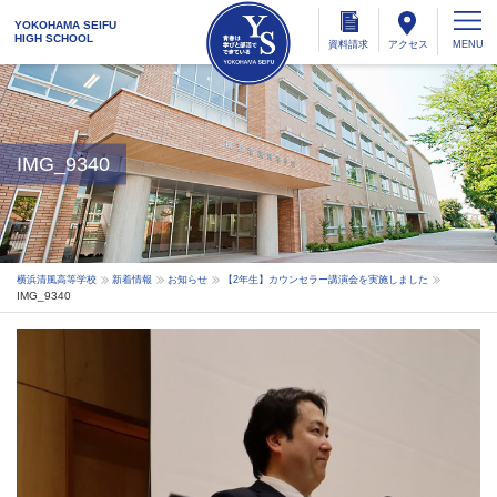
YOKOHAMA SEIFU
HIGH SCHOOL
資料
請求
アクセス
IMG_9340
横浜清風高等学校
新着情報
お知らせ
【2年生】カウンセラー講演会を実施しました
IMG_9340