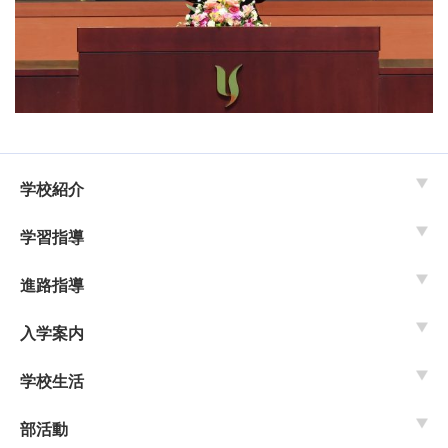
学校紹介
学習指導
進路指導
入学案内
学校生活
部活動