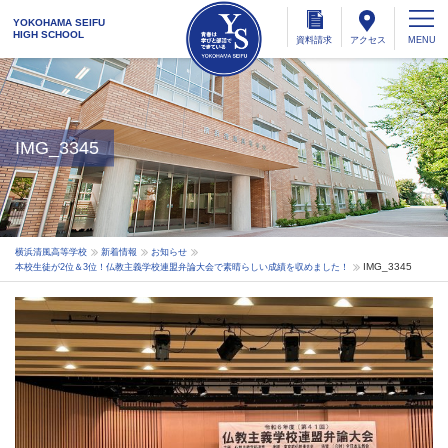
YOKOHAMA SEIFU
HIGH SCHOOL
資料
請求
アクセス
IMG_3345
横浜清風高等学校
新着情報
お知らせ
IMG_3345
本校生徒が2位＆3位！仏教主義学校連盟弁論大会で素晴らしい成績を収めました！