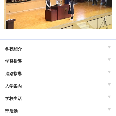
学校紹介
学習指導
進路指導
入学案内
学校生活
部活動