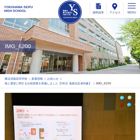
YOKOHAMA SEIFU
HIGH SCHOOL
資料
請求
アクセス
IMG_6200
横浜清風高等学校
新着情報
お知らせ
IMG_6200
税と選挙に関する出前授業を実施しました【3年生 進路決定者対象】