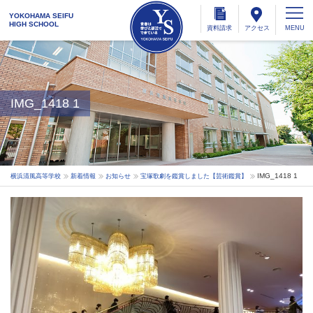
YOKOHAMA SEIFU
HIGH SCHOOL
資料
請求
アクセス
IMG_1418 1
IMG_1418 1
横浜清風高等学校
新着情報
お知らせ
宝塚歌劇を鑑賞しました【芸術鑑賞】