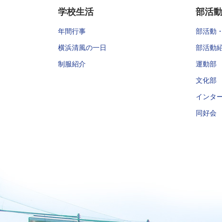
学校生活
部活
年間行事
部活動
横浜清風の一日
部活動
制服紹介
運動部
文化部
インタ
同好会