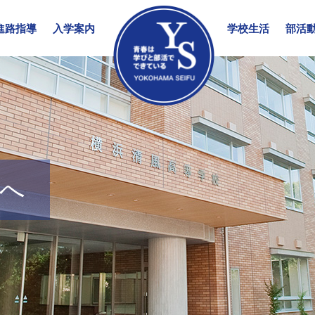
進路指導
入学案内
学校生活
部活
へ